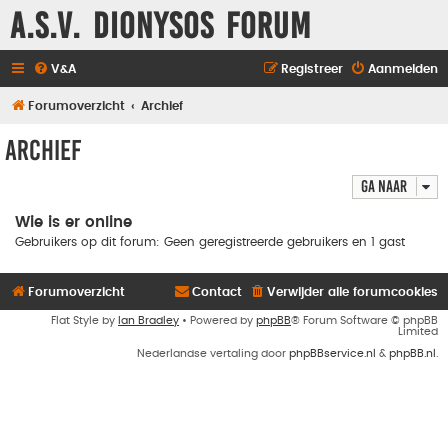
A.S.V. Dionysos Forum
V&A
Registreer
Aanmelden
Forumoverzicht
Archief
Archief
Ga naar
Wie is er online
Gebruikers op dit forum: Geen geregistreerde gebruikers en 1 gast
Forumoverzicht
Contact
Verwijder alle forumcookies
Flat Style by
Ian Bradley
• Powered by
phpBB
® Forum Software © phpBB
Limited
Nederlandse vertaling door
phpBBservice.nl
&
phpBB.nl
.