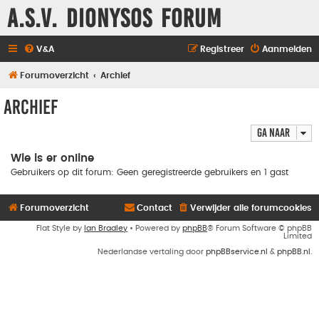
A.S.V. Dionysos Forum
V&A
Registreer
Aanmelden
Forumoverzicht
Archief
Archief
Ga naar
Wie is er online
Gebruikers op dit forum: Geen geregistreerde gebruikers en 1 gast
Forumoverzicht
Contact
Verwijder alle forumcookies
Flat Style by
Ian Bradley
• Powered by
phpBB
® Forum Software © phpBB
Limited
Nederlandse vertaling door
phpBBservice.nl
&
phpBB.nl
.