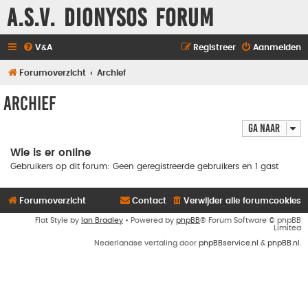
A.S.V. Dionysos Forum
V&A
Registreer
Aanmelden
Forumoverzicht
Archief
Archief
Ga naar
Wie is er online
Gebruikers op dit forum: Geen geregistreerde gebruikers en 1 gast
Forumoverzicht
Contact
Verwijder alle forumcookies
Flat Style by
Ian Bradley
• Powered by
phpBB
® Forum Software © phpBB
Limited
Nederlandse vertaling door
phpBBservice.nl
&
phpBB.nl
.