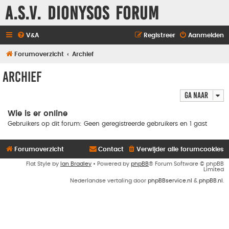
A.S.V. Dionysos Forum
V&A
Registreer
Aanmelden
Forumoverzicht
Archief
Archief
Ga naar
Wie is er online
Gebruikers op dit forum: Geen geregistreerde gebruikers en 1 gast
Forumoverzicht
Contact
Verwijder alle forumcookies
Flat Style by
Ian Bradley
• Powered by
phpBB
® Forum Software © phpBB
Limited
Nederlandse vertaling door
phpBBservice.nl
&
phpBB.nl
.