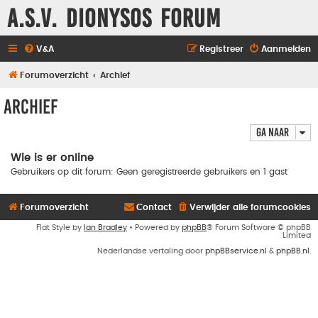
A.S.V. Dionysos Forum
V&A
Registreer
Aanmelden
Forumoverzicht
Archief
Archief
Ga naar
Wie is er online
Gebruikers op dit forum: Geen geregistreerde gebruikers en 1 gast
Forumoverzicht
Contact
Verwijder alle forumcookies
Flat Style by
Ian Bradley
• Powered by
phpBB
® Forum Software © phpBB
Limited
Nederlandse vertaling door
phpBBservice.nl
&
phpBB.nl
.