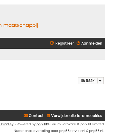
en maatschappij
Registreer
Aanmelden
Ga naar
Contact
Verwijder alle forumcookies
n Bradley
• Powered by
phpBB
® Forum Software © phpBB Limited
Nederlandse vertaling door
phpBBservice.nl
&
phpBB.nl
.