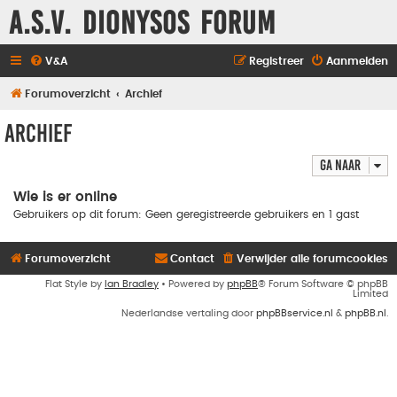
A.S.V. Dionysos Forum
V&A
Registreer
Aanmelden
Forumoverzicht
Archief
Archief
Ga naar
Wie is er online
Gebruikers op dit forum: Geen geregistreerde gebruikers en 1 gast
Forumoverzicht
Contact
Verwijder alle forumcookies
Flat Style by
Ian Bradley
• Powered by
phpBB
® Forum Software © phpBB
Limited
Nederlandse vertaling door
phpBBservice.nl
&
phpBB.nl
.