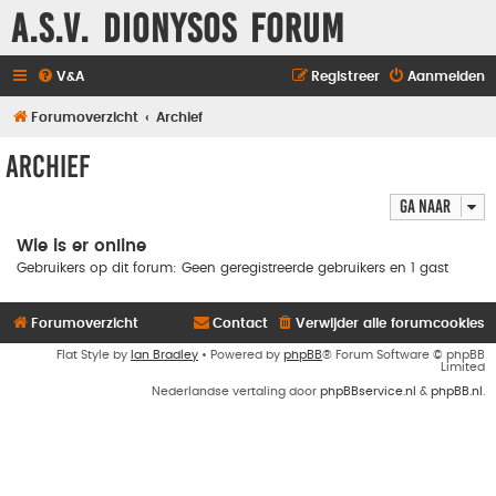
A.S.V. Dionysos Forum
V&A
Registreer
Aanmelden
Forumoverzicht
Archief
Archief
Ga naar
Wie is er online
Gebruikers op dit forum: Geen geregistreerde gebruikers en 1 gast
Forumoverzicht
Contact
Verwijder alle forumcookies
Flat Style by
Ian Bradley
• Powered by
phpBB
® Forum Software © phpBB
Limited
Nederlandse vertaling door
phpBBservice.nl
&
phpBB.nl
.