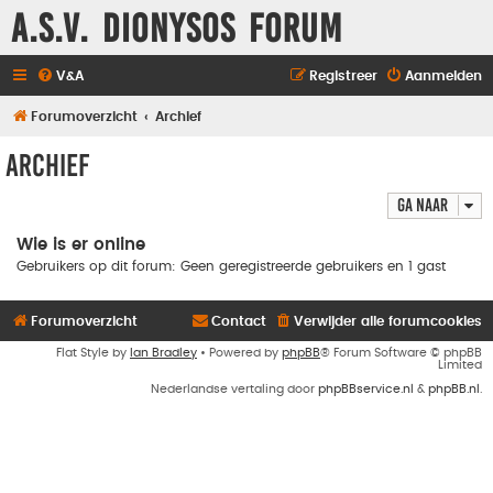
A.S.V. Dionysos Forum
V&A
Registreer
Aanmelden
Forumoverzicht
Archief
Archief
Ga naar
Wie is er online
Gebruikers op dit forum: Geen geregistreerde gebruikers en 1 gast
Forumoverzicht
Contact
Verwijder alle forumcookies
Flat Style by
Ian Bradley
• Powered by
phpBB
® Forum Software © phpBB
Limited
Nederlandse vertaling door
phpBBservice.nl
&
phpBB.nl
.