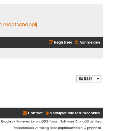
en maatschappij
Registreer
Aanmelden
Ga naar
Contact
Verwijder alle forumcookies
n Bradley
• Powered by
phpBB
® Forum Software © phpBB Limited
Nederlandse vertaling door
phpBBservice.nl
&
phpBB.nl
.