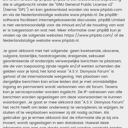
die is uitgebracht onder de “
GNU General Public License v2
”
(hierna “GPL”) en kan gedownload worden via
www.phpbb.com
en via de Nederlandstalige website
www.phpbb.nl
. De phpBB-
software faciliteert internetgebaseerde discussies. phpBB Limited
is niet verantwoordelijk voor de inhoud en/of de houding van wat
er is toegestaan en wat niet. Meer informatie over phpBB kun je
vinden op de volgende websites
https://www.phpbb.com/
of de
Nederlandstalige website
www.phpbb.nl
.
Je gaat akkoord met het volgende: geen kwetsende, obscene,
vulgaire, lasterlijke, haatdragende, dreigende, seksueel
georiënteerde of anderzijds verwerpelijke berichten te plaatsen,
die de van toepassing zijnde regels en/of wetten schenden die
gelden voor je land, het land waar “A.S.V. Dionysos Forum” is
gehost of de internationale wetgeving. Het plaatsen van
dergelijke berichten kan ertoe leiden dat je met onmiddellijke
ingang en permanent wordt verbannen van dit forum. Tevens
kan je serviceprovider worden ingelicht. De IP-adressen van alle
berichten worden opgeslagen om deze voorwaarden te kunnen
waarborgen. Je gaat er mee akkoord dat “A.S.V. Dionysos Forum”
het recht heeft om ieder onderwerp te verwijderen, te wijzigen, te
sluiten of te verplaatsen wanneer zij dit nodig achten. Als
gebruiker ga je ermee akkoord dat de informatie die je bij ons
invoert, wordt opgeslagen in een database. Hoewel deze