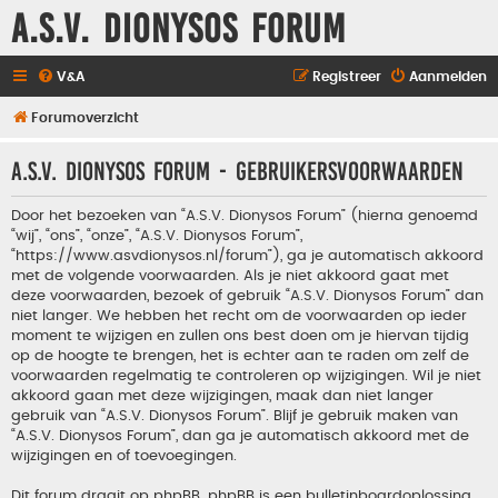
A.S.V. Dionysos Forum
V&A
Registreer
Aanmelden
Forumoverzicht
A.S.V. Dionysos Forum - Gebruikersvoorwaarden
Door het bezoeken van “A.S.V. Dionysos Forum” (hierna genoemd
“wij”, “ons”, “onze”, “A.S.V. Dionysos Forum”,
“https://www.asvdionysos.nl/forum”), ga je automatisch akkoord
met de volgende voorwaarden. Als je niet akkoord gaat met
deze voorwaarden, bezoek of gebruik “A.S.V. Dionysos Forum” dan
niet langer. We hebben het recht om de voorwaarden op ieder
moment te wijzigen en zullen ons best doen om je hiervan tijdig
op de hoogte te brengen, het is echter aan te raden om zelf de
voorwaarden regelmatig te controleren op wijzigingen. Wil je niet
akkoord gaan met deze wijzigingen, maak dan niet langer
gebruik van “A.S.V. Dionysos Forum”. Blijf je gebruik maken van
“A.S.V. Dionysos Forum”, dan ga je automatisch akkoord met de
wijzigingen en of toevoegingen.
Dit forum draait op phpBB. phpBB is een bulletinboardoplossing