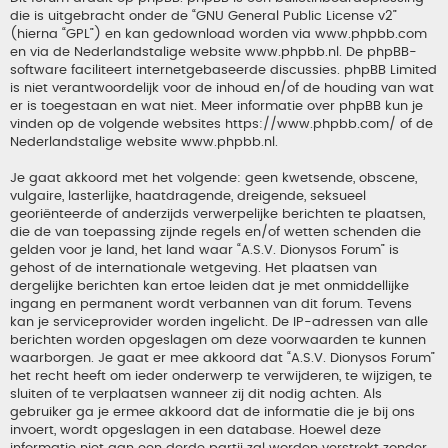
die is uitgebracht onder de “
GNU General Public License v2
”
(hierna “GPL”) en kan gedownload worden via
www.phpbb.com
en via de Nederlandstalige website
www.phpbb.nl
. De phpBB-
software faciliteert internetgebaseerde discussies. phpBB Limited
is niet verantwoordelijk voor de inhoud en/of de houding van wat
er is toegestaan en wat niet. Meer informatie over phpBB kun je
vinden op de volgende websites
https://www.phpbb.com/
of de
Nederlandstalige website
www.phpbb.nl
.
Je gaat akkoord met het volgende: geen kwetsende, obscene,
vulgaire, lasterlijke, haatdragende, dreigende, seksueel
georiënteerde of anderzijds verwerpelijke berichten te plaatsen,
die de van toepassing zijnde regels en/of wetten schenden die
gelden voor je land, het land waar “A.S.V. Dionysos Forum” is
gehost of de internationale wetgeving. Het plaatsen van
dergelijke berichten kan ertoe leiden dat je met onmiddellijke
ingang en permanent wordt verbannen van dit forum. Tevens
kan je serviceprovider worden ingelicht. De IP-adressen van alle
berichten worden opgeslagen om deze voorwaarden te kunnen
waarborgen. Je gaat er mee akkoord dat “A.S.V. Dionysos Forum”
het recht heeft om ieder onderwerp te verwijderen, te wijzigen, te
sluiten of te verplaatsen wanneer zij dit nodig achten. Als
gebruiker ga je ermee akkoord dat de informatie die je bij ons
invoert, wordt opgeslagen in een database. Hoewel deze