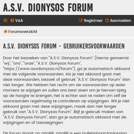
A.S.V. Dionysos Forum
V&A
Registreer
Aanmelden
Forumoverzicht
A.S.V. Dionysos Forum - Gebruikersvoorwaarden
Door het bezoeken van “A.S.V. Dionysos Forum” (hierna genoemd
“wij”, “ons”, “onze”, “A.S.V. Dionysos Forum”,
“https://www.asvdionysos.nl/forum”), ga je automatisch akkoord
met de volgende voorwaarden. Als je niet akkoord gaat met
deze voorwaarden, bezoek of gebruik “A.S.V. Dionysos Forum” dan
niet langer. We hebben het recht om de voorwaarden op ieder
moment te wijzigen en zullen ons best doen om je hiervan tijdig
op de hoogte te brengen, het is echter aan te raden om zelf de
voorwaarden regelmatig te controleren op wijzigingen. Wil je niet
akkoord gaan met deze wijzigingen, maak dan niet langer
gebruik van “A.S.V. Dionysos Forum”. Blijf je gebruik maken van
“A.S.V. Dionysos Forum”, dan ga je automatisch akkoord met de
wijzigingen en of toevoegingen.
Dit forum draait op phpBB. phpBB is een bulletinboardoplossing