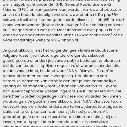
die is uitgebracht onder de “
GNU General Public License v2
”
(hierna “GPL”) en kan gedownload worden via
www.phpbb.com
en via de Nederlandstalige website
www.phpbb.nl
. De phpBB-
software faciliteert internetgebaseerde discussies. phpBB Limited
is niet verantwoordelijk voor de inhoud en/of de houding van wat
er is toegestaan en wat niet. Meer informatie over phpBB kun je
vinden op de volgende websites
https://www.phpbb.com/
of de
Nederlandstalige website
www.phpbb.nl
.
Je gaat akkoord met het volgende: geen kwetsende, obscene,
vulgaire, lasterlijke, haatdragende, dreigende, seksueel
georiënteerde of anderzijds verwerpelijke berichten te plaatsen,
die de van toepassing zijnde regels en/of wetten schenden die
gelden voor je land, het land waar “A.S.V. Dionysos Forum” is
gehost of de internationale wetgeving. Het plaatsen van
dergelijke berichten kan ertoe leiden dat je met onmiddellijke
ingang en permanent wordt verbannen van dit forum. Tevens
kan je serviceprovider worden ingelicht. De IP-adressen van alle
berichten worden opgeslagen om deze voorwaarden te kunnen
waarborgen. Je gaat er mee akkoord dat “A.S.V. Dionysos Forum”
het recht heeft om ieder onderwerp te verwijderen, te wijzigen, te
sluiten of te verplaatsen wanneer zij dit nodig achten. Als
gebruiker ga je ermee akkoord dat de informatie die je bij ons
invoert, wordt opgeslagen in een database. Hoewel deze