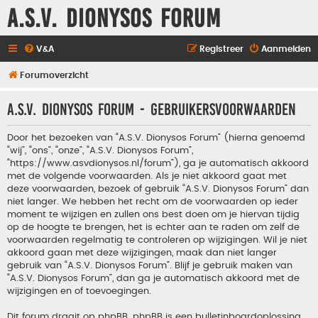
A.S.V. Dionysos Forum
V&A
Registreer
Aanmelden
Forumoverzicht
A.S.V. Dionysos Forum - Gebruikersvoorwaarden
Door het bezoeken van “A.S.V. Dionysos Forum” (hierna genoemd
“wij”, “ons”, “onze”, “A.S.V. Dionysos Forum”,
“https://www.asvdionysos.nl/forum”), ga je automatisch akkoord
met de volgende voorwaarden. Als je niet akkoord gaat met
deze voorwaarden, bezoek of gebruik “A.S.V. Dionysos Forum” dan
niet langer. We hebben het recht om de voorwaarden op ieder
moment te wijzigen en zullen ons best doen om je hiervan tijdig
op de hoogte te brengen, het is echter aan te raden om zelf de
voorwaarden regelmatig te controleren op wijzigingen. Wil je niet
akkoord gaan met deze wijzigingen, maak dan niet langer
gebruik van “A.S.V. Dionysos Forum”. Blijf je gebruik maken van
“A.S.V. Dionysos Forum”, dan ga je automatisch akkoord met de
wijzigingen en of toevoegingen.
Dit forum draait op phpBB. phpBB is een bulletinboardoplossing