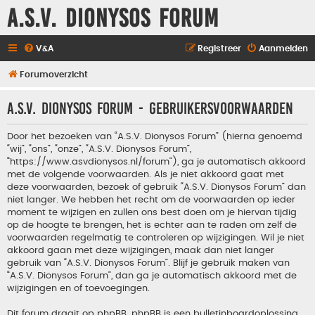
A.S.V. Dionysos Forum
V&A
Registreer
Aanmelden
Forumoverzicht
A.S.V. Dionysos Forum - Gebruikersvoorwaarden
Door het bezoeken van “A.S.V. Dionysos Forum” (hierna genoemd
“wij”, “ons”, “onze”, “A.S.V. Dionysos Forum”,
“https://www.asvdionysos.nl/forum”), ga je automatisch akkoord
met de volgende voorwaarden. Als je niet akkoord gaat met
deze voorwaarden, bezoek of gebruik “A.S.V. Dionysos Forum” dan
niet langer. We hebben het recht om de voorwaarden op ieder
moment te wijzigen en zullen ons best doen om je hiervan tijdig
op de hoogte te brengen, het is echter aan te raden om zelf de
voorwaarden regelmatig te controleren op wijzigingen. Wil je niet
akkoord gaan met deze wijzigingen, maak dan niet langer
gebruik van “A.S.V. Dionysos Forum”. Blijf je gebruik maken van
“A.S.V. Dionysos Forum”, dan ga je automatisch akkoord met de
wijzigingen en of toevoegingen.
Dit forum draait op phpBB. phpBB is een bulletinboardoplossing