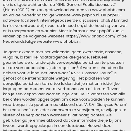
die is uitgebracht onder de “
GNU General Public License v2
”
(hierna “GPL”) en kan gedownload worden via
www.phpbb.com
en via de Nederlandstalige website
www.phpbb.nl
. De phpBB-
software faciliteert internetgebaseerde discussies. phpBB Limited
is niet verantwoordelijk voor de inhoud en/of de houding van wat
er is toegestaan en wat niet. Meer informatie over phpBB kun je
vinden op de volgende websites
https://www.phpbb.com/
of de
Nederlandstalige website
www.phpbb.nl
.
Je gaat akkoord met het volgende: geen kwetsende, obscene,
vulgaire, lasterlijke, haatdragende, dreigende, seksueel
georiënteerde of anderzijds verwerpelijke berichten te plaatsen,
die de van toepassing zijnde regels en/of wetten schenden die
gelden voor je land, het land waar “A.S.V. Dionysos Forum” is
gehost of de internationale wetgeving. Het plaatsen van
dergelijke berichten kan ertoe leiden dat je met onmiddellijke
ingang en permanent wordt verbannen van dit forum. Tevens
kan je serviceprovider worden ingelicht. De IP-adressen van alle
berichten worden opgeslagen om deze voorwaarden te kunnen
waarborgen. Je gaat er mee akkoord dat “A.S.V. Dionysos Forum”
het recht heeft om ieder onderwerp te verwijderen, te wijzigen, te
sluiten of te verplaatsen wanneer zij dit nodig achten. Als
gebruiker ga je ermee akkoord dat de informatie die je bij ons
invoert, wordt opgeslagen in een database. Hoewel deze