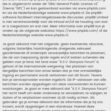
die is uitgebracht onder de “
GNU General Public License v2
”
(hierna “GPL”) en kan gedownload worden via
www.phpbb.com
en via de Nederlandstalige website
www.phpbb.nl
. De phpBB-
software faciliteert internetgebaseerde discussies. phpBB Limited
is niet verantwoordelijk voor de inhoud en/of de houding van wat
er is toegestaan en wat niet. Meer informatie over phpBB kun je
vinden op de volgende websites
https://www.phpbb.com/
of de
Nederlandstalige website
www.phpbb.nl
.
Je gaat akkoord met het volgende: geen kwetsende, obscene,
vulgaire, lasterlijke, haatdragende, dreigende, seksueel
georiënteerde of anderzijds verwerpelijke berichten te plaatsen,
die de van toepassing zijnde regels en/of wetten schenden die
gelden voor je land, het land waar “A.S.V. Dionysos Forum” is
gehost of de internationale wetgeving. Het plaatsen van
dergelijke berichten kan ertoe leiden dat je met onmiddellijke
ingang en permanent wordt verbannen van dit forum. Tevens
kan je serviceprovider worden ingelicht. De IP-adressen van alle
berichten worden opgeslagen om deze voorwaarden te kunnen
waarborgen. Je gaat er mee akkoord dat “A.S.V. Dionysos Forum”
het recht heeft om ieder onderwerp te verwijderen, te wijzigen, te
sluiten of te verplaatsen wanneer zij dit nodig achten. Als
gebruiker ga je ermee akkoord dat de informatie die je bij ons
invoert, wordt opgeslagen in een database. Hoewel deze