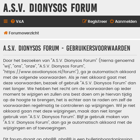
A.S.V. Dionysos Forum
V&A
Registreer
Aanmelden
Forumoverzicht
A.S.V. Dionysos Forum - Gebruikersvoorwaarden
Door het bezoeken van “A.S.V. Dionysos Forum” (hierna genoemd
“wij”, “ons”, “onze”, “A.S.V. Dionysos Forum”,
“https://www.asvdionysos.nl/forum”), ga je automatisch akkoord
met de volgende voorwaarden. Als je niet akkoord gaat met
deze voorwaarden, bezoek of gebruik “A.S.V. Dionysos Forum” dan
niet langer. We hebben het recht om de voorwaarden op ieder
moment te wijzigen en zullen ons best doen om je hiervan tijdig
op de hoogte te brengen, het is echter aan te raden om zelf de
voorwaarden regelmatig te controleren op wijzigingen. Wil je niet
akkoord gaan met deze wijzigingen, maak dan niet langer
gebruik van “A.S.V. Dionysos Forum”. Blijf je gebruik maken van
“A.S.V. Dionysos Forum”, dan ga je automatisch akkoord met de
wijzigingen en of toevoegingen.
Dit forum draait op phpBB. phpBB is een bulletinboardoplossing