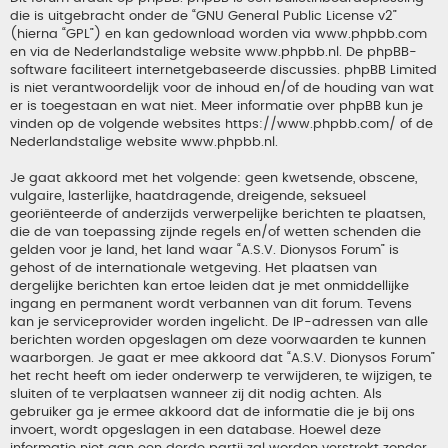
die is uitgebracht onder de “
GNU General Public License v2
”
(hierna “GPL”) en kan gedownload worden via
www.phpbb.com
en via de Nederlandstalige website
www.phpbb.nl
. De phpBB-
software faciliteert internetgebaseerde discussies. phpBB Limited
is niet verantwoordelijk voor de inhoud en/of de houding van wat
er is toegestaan en wat niet. Meer informatie over phpBB kun je
vinden op de volgende websites
https://www.phpbb.com/
of de
Nederlandstalige website
www.phpbb.nl
.
Je gaat akkoord met het volgende: geen kwetsende, obscene,
vulgaire, lasterlijke, haatdragende, dreigende, seksueel
georiënteerde of anderzijds verwerpelijke berichten te plaatsen,
die de van toepassing zijnde regels en/of wetten schenden die
gelden voor je land, het land waar “A.S.V. Dionysos Forum” is
gehost of de internationale wetgeving. Het plaatsen van
dergelijke berichten kan ertoe leiden dat je met onmiddellijke
ingang en permanent wordt verbannen van dit forum. Tevens
kan je serviceprovider worden ingelicht. De IP-adressen van alle
berichten worden opgeslagen om deze voorwaarden te kunnen
waarborgen. Je gaat er mee akkoord dat “A.S.V. Dionysos Forum”
het recht heeft om ieder onderwerp te verwijderen, te wijzigen, te
sluiten of te verplaatsen wanneer zij dit nodig achten. Als
gebruiker ga je ermee akkoord dat de informatie die je bij ons
invoert, wordt opgeslagen in een database. Hoewel deze