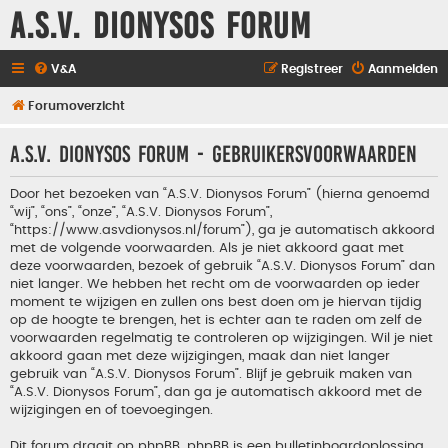
A.S.V. Dionysos Forum
V&A
Registreer
Aanmelden
Forumoverzicht
A.S.V. Dionysos Forum - Gebruikersvoorwaarden
Door het bezoeken van “A.S.V. Dionysos Forum” (hierna genoemd
“wij”, “ons”, “onze”, “A.S.V. Dionysos Forum”,
“https://www.asvdionysos.nl/forum”), ga je automatisch akkoord
met de volgende voorwaarden. Als je niet akkoord gaat met
deze voorwaarden, bezoek of gebruik “A.S.V. Dionysos Forum” dan
niet langer. We hebben het recht om de voorwaarden op ieder
moment te wijzigen en zullen ons best doen om je hiervan tijdig
op de hoogte te brengen, het is echter aan te raden om zelf de
voorwaarden regelmatig te controleren op wijzigingen. Wil je niet
akkoord gaan met deze wijzigingen, maak dan niet langer
gebruik van “A.S.V. Dionysos Forum”. Blijf je gebruik maken van
“A.S.V. Dionysos Forum”, dan ga je automatisch akkoord met de
wijzigingen en of toevoegingen.
Dit forum draait op phpBB. phpBB is een bulletinboardoplossing