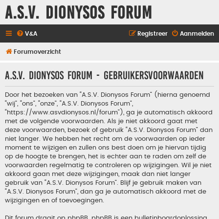
A.S.V. Dionysos Forum
V&A
Registreer
Aanmelden
Forumoverzicht
A.S.V. Dionysos Forum - Gebruikersvoorwaarden
Door het bezoeken van “A.S.V. Dionysos Forum” (hierna genoemd
“wij”, “ons”, “onze”, “A.S.V. Dionysos Forum”,
“https://www.asvdionysos.nl/forum”), ga je automatisch akkoord
met de volgende voorwaarden. Als je niet akkoord gaat met
deze voorwaarden, bezoek of gebruik “A.S.V. Dionysos Forum” dan
niet langer. We hebben het recht om de voorwaarden op ieder
moment te wijzigen en zullen ons best doen om je hiervan tijdig
op de hoogte te brengen, het is echter aan te raden om zelf de
voorwaarden regelmatig te controleren op wijzigingen. Wil je niet
akkoord gaan met deze wijzigingen, maak dan niet langer
gebruik van “A.S.V. Dionysos Forum”. Blijf je gebruik maken van
“A.S.V. Dionysos Forum”, dan ga je automatisch akkoord met de
wijzigingen en of toevoegingen.
Dit forum draait op phpBB. phpBB is een bulletinboardoplossing