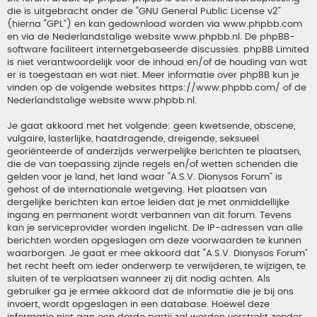
die is uitgebracht onder de “
GNU General Public License v2
”
(hierna “GPL”) en kan gedownload worden via
www.phpbb.com
en via de Nederlandstalige website
www.phpbb.nl
. De phpBB-
software faciliteert internetgebaseerde discussies. phpBB Limited
is niet verantwoordelijk voor de inhoud en/of de houding van wat
er is toegestaan en wat niet. Meer informatie over phpBB kun je
vinden op de volgende websites
https://www.phpbb.com/
of de
Nederlandstalige website
www.phpbb.nl
.
Je gaat akkoord met het volgende: geen kwetsende, obscene,
vulgaire, lasterlijke, haatdragende, dreigende, seksueel
georiënteerde of anderzijds verwerpelijke berichten te plaatsen,
die de van toepassing zijnde regels en/of wetten schenden die
gelden voor je land, het land waar “A.S.V. Dionysos Forum” is
gehost of de internationale wetgeving. Het plaatsen van
dergelijke berichten kan ertoe leiden dat je met onmiddellijke
ingang en permanent wordt verbannen van dit forum. Tevens
kan je serviceprovider worden ingelicht. De IP-adressen van alle
berichten worden opgeslagen om deze voorwaarden te kunnen
waarborgen. Je gaat er mee akkoord dat “A.S.V. Dionysos Forum”
het recht heeft om ieder onderwerp te verwijderen, te wijzigen, te
sluiten of te verplaatsen wanneer zij dit nodig achten. Als
gebruiker ga je ermee akkoord dat de informatie die je bij ons
invoert, wordt opgeslagen in een database. Hoewel deze