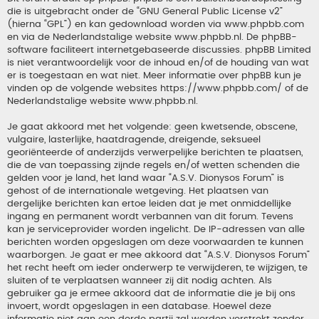
die is uitgebracht onder de “
GNU General Public License v2
”
(hierna “GPL”) en kan gedownload worden via
www.phpbb.com
en via de Nederlandstalige website
www.phpbb.nl
. De phpBB-
software faciliteert internetgebaseerde discussies. phpBB Limited
is niet verantwoordelijk voor de inhoud en/of de houding van wat
er is toegestaan en wat niet. Meer informatie over phpBB kun je
vinden op de volgende websites
https://www.phpbb.com/
of de
Nederlandstalige website
www.phpbb.nl
.
Je gaat akkoord met het volgende: geen kwetsende, obscene,
vulgaire, lasterlijke, haatdragende, dreigende, seksueel
georiënteerde of anderzijds verwerpelijke berichten te plaatsen,
die de van toepassing zijnde regels en/of wetten schenden die
gelden voor je land, het land waar “A.S.V. Dionysos Forum” is
gehost of de internationale wetgeving. Het plaatsen van
dergelijke berichten kan ertoe leiden dat je met onmiddellijke
ingang en permanent wordt verbannen van dit forum. Tevens
kan je serviceprovider worden ingelicht. De IP-adressen van alle
berichten worden opgeslagen om deze voorwaarden te kunnen
waarborgen. Je gaat er mee akkoord dat “A.S.V. Dionysos Forum”
het recht heeft om ieder onderwerp te verwijderen, te wijzigen, te
sluiten of te verplaatsen wanneer zij dit nodig achten. Als
gebruiker ga je ermee akkoord dat de informatie die je bij ons
invoert, wordt opgeslagen in een database. Hoewel deze