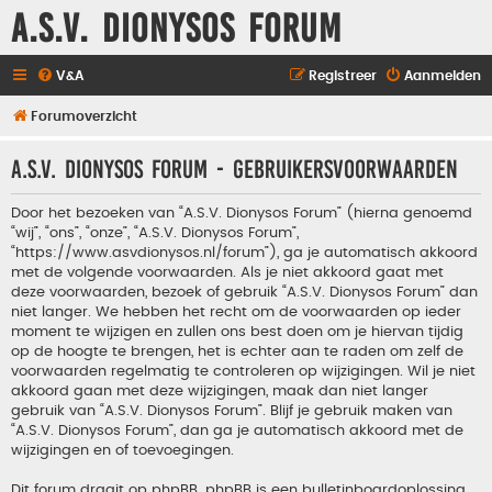
A.S.V. Dionysos Forum
V&A
Registreer
Aanmelden
Forumoverzicht
A.S.V. Dionysos Forum - Gebruikersvoorwaarden
Door het bezoeken van “A.S.V. Dionysos Forum” (hierna genoemd
“wij”, “ons”, “onze”, “A.S.V. Dionysos Forum”,
“https://www.asvdionysos.nl/forum”), ga je automatisch akkoord
met de volgende voorwaarden. Als je niet akkoord gaat met
deze voorwaarden, bezoek of gebruik “A.S.V. Dionysos Forum” dan
niet langer. We hebben het recht om de voorwaarden op ieder
moment te wijzigen en zullen ons best doen om je hiervan tijdig
op de hoogte te brengen, het is echter aan te raden om zelf de
voorwaarden regelmatig te controleren op wijzigingen. Wil je niet
akkoord gaan met deze wijzigingen, maak dan niet langer
gebruik van “A.S.V. Dionysos Forum”. Blijf je gebruik maken van
“A.S.V. Dionysos Forum”, dan ga je automatisch akkoord met de
wijzigingen en of toevoegingen.
Dit forum draait op phpBB. phpBB is een bulletinboardoplossing