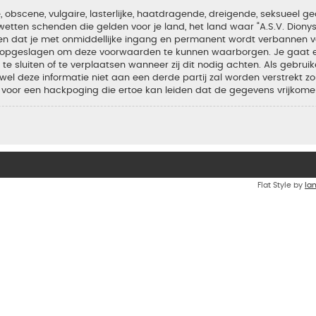
bscene, vulgaire, lasterlijke, haatdragende, dreigende, seksueel geo
wetten schenden die gelden voor je land, het land waar “A.S.V. Diony
iden dat je met onmiddellijke ingang en permanent wordt verbannen v
en opgeslagen om deze voorwaarden te kunnen waarborgen. Je gaat er
 te sluiten of te verplaatsen wanneer zij dit nodig achten. Als gebrui
el deze informatie niet aan een derde partij zal worden verstrekt zo
voor een hackpoging die ertoe kan leiden dat de gegevens vrijkome
Flat Style by
Ia