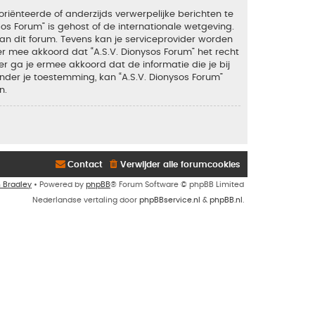
riënteerde of anderzijds verwerpelijke berichten te
sos Forum” is gehost of de internationale wetgeving.
an dit forum. Tevens kan je serviceprovider worden
 mee akkoord dat “A.S.V. Dionysos Forum” het recht
ker ga je ermee akkoord dat de informatie die je bij
nder je toestemming, kan “A.S.V. Dionysos Forum”
n.
Contact
Verwijder alle forumcookies
n Bradley
• Powered by
phpBB
® Forum Software © phpBB Limited
Nederlandse vertaling door
phpBBservice.nl
&
phpBB.nl
.