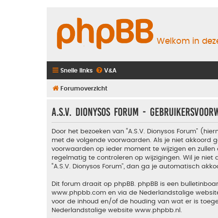
Welkom in deze
Snelle links
V&A
Forumoverzicht
A.S.V. Dionysos Forum - Gebruikersvoo
Door het bezoeken van “A.S.V. Dionysos Forum” (hiern
met de volgende voorwaarden. Als je niet akkoord g
voorwaarden op ieder moment te wijzigen en zullen 
regelmatig te controleren op wijzigingen. Wil je nie
“A.S.V. Dionysos Forum”, dan ga je automatisch akko
Dit forum draait op phpBB. phpBB is een bulletinboar
www.phpbb.com
en via de Nederlandstalige websi
voor de inhoud en/of de houding van wat er is toeg
Nederlandstalige website
www.phpbb.nl
.