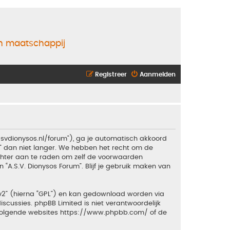
en maatschappij
Registreer
Aanmelden
.asvdionysos.nl/forum”), ga je automatisch akkoord
” dan niet langer. We hebben het recht om de
echter aan te raden om zelf de voorwaarden
 “A.S.V. Dionysos Forum”. Blijf je gebruik maken van
v2
” (hierna “GPL”) en kan gedownload worden via
iscussies. phpBB Limited is niet verantwoordelijk
 volgende websites
https://www.phpbb.com/
of de