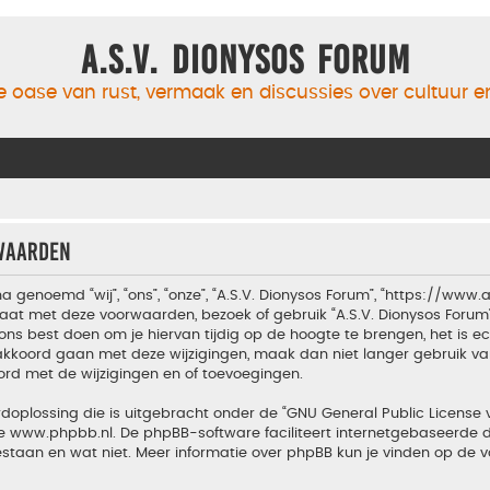
A.S.V. Dionysos Forum
 oase van rust, vermaak en discussies over cultuur 
rwaarden
a genoemd “wij”, “ons”, “onze”, “A.S.V. Dionysos Forum”, “https://www
aat met deze voorwaarden, bezoek of gebruik “A.S.V. Dionysos Forum
ons best doen om je hiervan tijdig op de hoogte te brengen, het is 
t akkoord gaan met deze wijzigingen, maak dan niet langer gebruik van
ord met de wijzigingen en of toevoegingen.
doplossing die is uitgebracht onder de “
GNU General Public License 
te
www.phpbb.nl
. De phpBB-software faciliteert internetgebaseerde d
estaan en wat niet. Meer informatie over phpBB kun je vinden op de