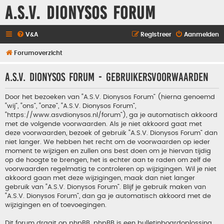
A.S.V. Dionysos Forum
V&A
Registreer
Aanmelden
Forumoverzicht
A.S.V. Dionysos Forum - Gebruikersvoorwaarden
Door het bezoeken van “A.S.V. Dionysos Forum” (hierna genoemd
“wij”, “ons”, “onze”, “A.S.V. Dionysos Forum”,
“https://www.asvdionysos.nl/forum”), ga je automatisch akkoord
met de volgende voorwaarden. Als je niet akkoord gaat met
deze voorwaarden, bezoek of gebruik “A.S.V. Dionysos Forum” dan
niet langer. We hebben het recht om de voorwaarden op ieder
moment te wijzigen en zullen ons best doen om je hiervan tijdig
op de hoogte te brengen, het is echter aan te raden om zelf de
voorwaarden regelmatig te controleren op wijzigingen. Wil je niet
akkoord gaan met deze wijzigingen, maak dan niet langer
gebruik van “A.S.V. Dionysos Forum”. Blijf je gebruik maken van
“A.S.V. Dionysos Forum”, dan ga je automatisch akkoord met de
wijzigingen en of toevoegingen.
Dit forum draait op phpBB. phpBB is een bulletinboardoplossing