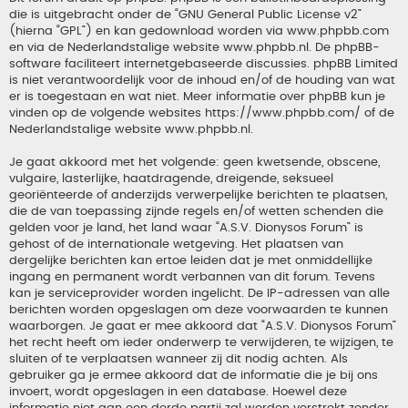
die is uitgebracht onder de “
GNU General Public License v2
”
(hierna “GPL”) en kan gedownload worden via
www.phpbb.com
en via de Nederlandstalige website
www.phpbb.nl
. De phpBB-
software faciliteert internetgebaseerde discussies. phpBB Limited
is niet verantwoordelijk voor de inhoud en/of de houding van wat
er is toegestaan en wat niet. Meer informatie over phpBB kun je
vinden op de volgende websites
https://www.phpbb.com/
of de
Nederlandstalige website
www.phpbb.nl
.
Je gaat akkoord met het volgende: geen kwetsende, obscene,
vulgaire, lasterlijke, haatdragende, dreigende, seksueel
georiënteerde of anderzijds verwerpelijke berichten te plaatsen,
die de van toepassing zijnde regels en/of wetten schenden die
gelden voor je land, het land waar “A.S.V. Dionysos Forum” is
gehost of de internationale wetgeving. Het plaatsen van
dergelijke berichten kan ertoe leiden dat je met onmiddellijke
ingang en permanent wordt verbannen van dit forum. Tevens
kan je serviceprovider worden ingelicht. De IP-adressen van alle
berichten worden opgeslagen om deze voorwaarden te kunnen
waarborgen. Je gaat er mee akkoord dat “A.S.V. Dionysos Forum”
het recht heeft om ieder onderwerp te verwijderen, te wijzigen, te
sluiten of te verplaatsen wanneer zij dit nodig achten. Als
gebruiker ga je ermee akkoord dat de informatie die je bij ons
invoert, wordt opgeslagen in een database. Hoewel deze