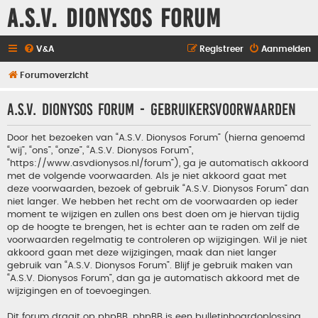
A.S.V. Dionysos Forum
V&A
Registreer
Aanmelden
Forumoverzicht
A.S.V. Dionysos Forum - Gebruikersvoorwaarden
Door het bezoeken van “A.S.V. Dionysos Forum” (hierna genoemd
“wij”, “ons”, “onze”, “A.S.V. Dionysos Forum”,
“https://www.asvdionysos.nl/forum”), ga je automatisch akkoord
met de volgende voorwaarden. Als je niet akkoord gaat met
deze voorwaarden, bezoek of gebruik “A.S.V. Dionysos Forum” dan
niet langer. We hebben het recht om de voorwaarden op ieder
moment te wijzigen en zullen ons best doen om je hiervan tijdig
op de hoogte te brengen, het is echter aan te raden om zelf de
voorwaarden regelmatig te controleren op wijzigingen. Wil je niet
akkoord gaan met deze wijzigingen, maak dan niet langer
gebruik van “A.S.V. Dionysos Forum”. Blijf je gebruik maken van
“A.S.V. Dionysos Forum”, dan ga je automatisch akkoord met de
wijzigingen en of toevoegingen.
Dit forum draait op phpBB. phpBB is een bulletinboardoplossing