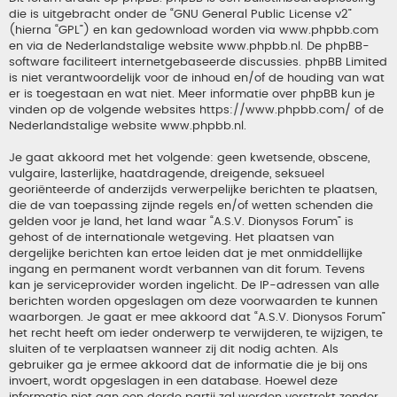
die is uitgebracht onder de “
GNU General Public License v2
”
(hierna “GPL”) en kan gedownload worden via
www.phpbb.com
en via de Nederlandstalige website
www.phpbb.nl
. De phpBB-
software faciliteert internetgebaseerde discussies. phpBB Limited
is niet verantwoordelijk voor de inhoud en/of de houding van wat
er is toegestaan en wat niet. Meer informatie over phpBB kun je
vinden op de volgende websites
https://www.phpbb.com/
of de
Nederlandstalige website
www.phpbb.nl
.
Je gaat akkoord met het volgende: geen kwetsende, obscene,
vulgaire, lasterlijke, haatdragende, dreigende, seksueel
georiënteerde of anderzijds verwerpelijke berichten te plaatsen,
die de van toepassing zijnde regels en/of wetten schenden die
gelden voor je land, het land waar “A.S.V. Dionysos Forum” is
gehost of de internationale wetgeving. Het plaatsen van
dergelijke berichten kan ertoe leiden dat je met onmiddellijke
ingang en permanent wordt verbannen van dit forum. Tevens
kan je serviceprovider worden ingelicht. De IP-adressen van alle
berichten worden opgeslagen om deze voorwaarden te kunnen
waarborgen. Je gaat er mee akkoord dat “A.S.V. Dionysos Forum”
het recht heeft om ieder onderwerp te verwijderen, te wijzigen, te
sluiten of te verplaatsen wanneer zij dit nodig achten. Als
gebruiker ga je ermee akkoord dat de informatie die je bij ons
invoert, wordt opgeslagen in een database. Hoewel deze