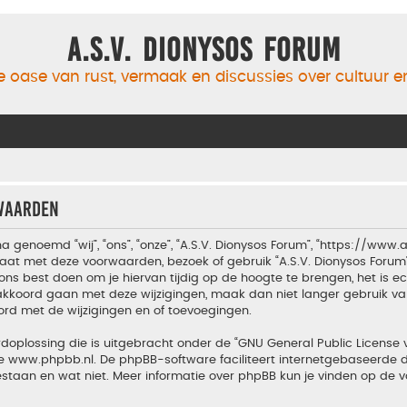
A.S.V. Dionysos Forum
 oase van rust, vermaak en discussies over cultuur 
rwaarden
a genoemd “wij”, “ons”, “onze”, “A.S.V. Dionysos Forum”, “https://www
aat met deze voorwaarden, bezoek of gebruik “A.S.V. Dionysos Forum
ons best doen om je hiervan tijdig op de hoogte te brengen, het is 
t akkoord gaan met deze wijzigingen, maak dan niet langer gebruik van
ord met de wijzigingen en of toevoegingen.
doplossing die is uitgebracht onder de “
GNU General Public License 
te
www.phpbb.nl
. De phpBB-software faciliteert internetgebaseerde d
estaan en wat niet. Meer informatie over phpBB kun je vinden op de