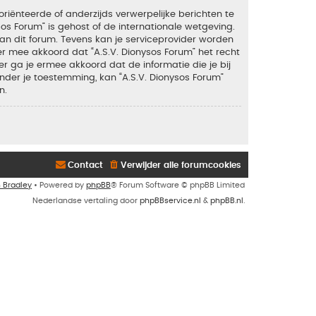
riënteerde of anderzijds verwerpelijke berichten te
sos Forum” is gehost of de internationale wetgeving.
an dit forum. Tevens kan je serviceprovider worden
 mee akkoord dat “A.S.V. Dionysos Forum” het recht
ker ga je ermee akkoord dat de informatie die je bij
nder je toestemming, kan “A.S.V. Dionysos Forum”
n.
Contact
Verwijder alle forumcookies
n Bradley
• Powered by
phpBB
® Forum Software © phpBB Limited
Nederlandse vertaling door
phpBBservice.nl
&
phpBB.nl
.