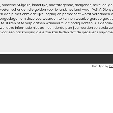
bscene, vulgaire, lasterlijke, haatdragende, dreigende, seksueel geo
wetten schenden die gelden voor je land, het land waar “A.S.V. Diony
iden dat je met onmiddellijke ingang en permanent wordt verbannen v
en opgeslagen om deze voorwaarden te kunnen waarborgen. Je gaat er
 te sluiten of te verplaatsen wanneer zij dit nodig achten. Als gebrui
el deze informatie niet aan een derde partij zal worden verstrekt zo
voor een hackpoging die ertoe kan leiden dat de gegevens vrijkome
Flat Style by
Ia