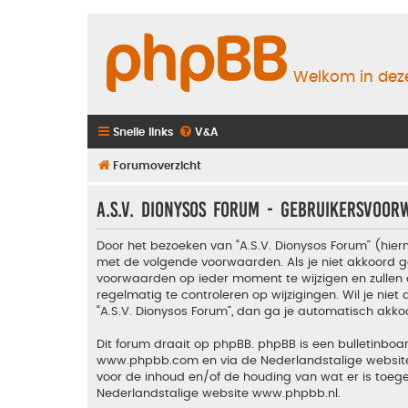
Welkom in deze
Snelle links
V&A
Forumoverzicht
A.S.V. Dionysos Forum - Gebruikersvoo
Door het bezoeken van “A.S.V. Dionysos Forum” (hiern
met de volgende voorwaarden. Als je niet akkoord g
voorwaarden op ieder moment te wijzigen en zullen 
regelmatig te controleren op wijzigingen. Wil je nie
“A.S.V. Dionysos Forum”, dan ga je automatisch akko
Dit forum draait op phpBB. phpBB is een bulletinboar
www.phpbb.com
en via de Nederlandstalige websi
voor de inhoud en/of de houding van wat er is toeg
Nederlandstalige website
www.phpbb.nl
.