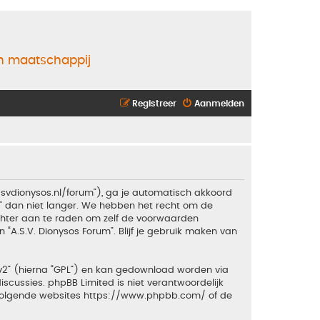
en maatschappij
Registreer
Aanmelden
.asvdionysos.nl/forum”), ga je automatisch akkoord
” dan niet langer. We hebben het recht om de
echter aan te raden om zelf de voorwaarden
 “A.S.V. Dionysos Forum”. Blijf je gebruik maken van
v2
” (hierna “GPL”) en kan gedownload worden via
iscussies. phpBB Limited is niet verantwoordelijk
 volgende websites
https://www.phpbb.com/
of de