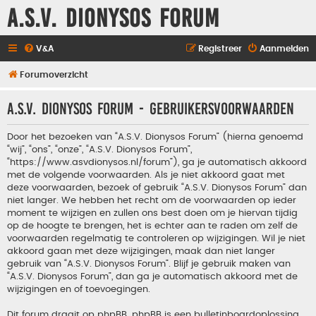
A.S.V. Dionysos Forum
V&A
Registreer
Aanmelden
Forumoverzicht
A.S.V. Dionysos Forum - Gebruikersvoorwaarden
Door het bezoeken van “A.S.V. Dionysos Forum” (hierna genoemd
“wij”, “ons”, “onze”, “A.S.V. Dionysos Forum”,
“https://www.asvdionysos.nl/forum”), ga je automatisch akkoord
met de volgende voorwaarden. Als je niet akkoord gaat met
deze voorwaarden, bezoek of gebruik “A.S.V. Dionysos Forum” dan
niet langer. We hebben het recht om de voorwaarden op ieder
moment te wijzigen en zullen ons best doen om je hiervan tijdig
op de hoogte te brengen, het is echter aan te raden om zelf de
voorwaarden regelmatig te controleren op wijzigingen. Wil je niet
akkoord gaan met deze wijzigingen, maak dan niet langer
gebruik van “A.S.V. Dionysos Forum”. Blijf je gebruik maken van
“A.S.V. Dionysos Forum”, dan ga je automatisch akkoord met de
wijzigingen en of toevoegingen.
Dit forum draait op phpBB. phpBB is een bulletinboardoplossing