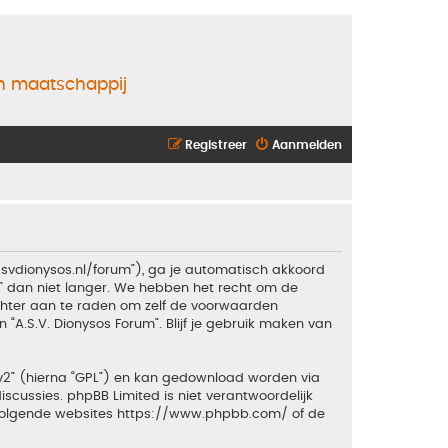
en maatschappij
Registreer
Aanmelden
.asvdionysos.nl/forum”), ga je automatisch akkoord
” dan niet langer. We hebben het recht om de
echter aan te raden om zelf de voorwaarden
 “A.S.V. Dionysos Forum”. Blijf je gebruik maken van
v2
” (hierna “GPL”) en kan gedownload worden via
iscussies. phpBB Limited is niet verantwoordelijk
 volgende websites
https://www.phpbb.com/
of de