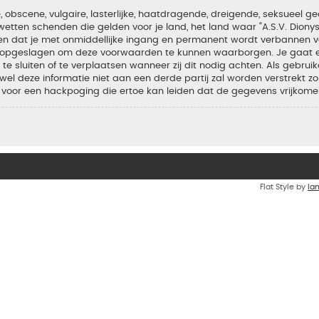
bscene, vulgaire, lasterlijke, haatdragende, dreigende, seksueel geo
wetten schenden die gelden voor je land, het land waar “A.S.V. Diony
iden dat je met onmiddellijke ingang en permanent wordt verbannen v
en opgeslagen om deze voorwaarden te kunnen waarborgen. Je gaat er
 te sluiten of te verplaatsen wanneer zij dit nodig achten. Als gebrui
el deze informatie niet aan een derde partij zal worden verstrekt zo
voor een hackpoging die ertoe kan leiden dat de gegevens vrijkome
Flat Style by
Ia