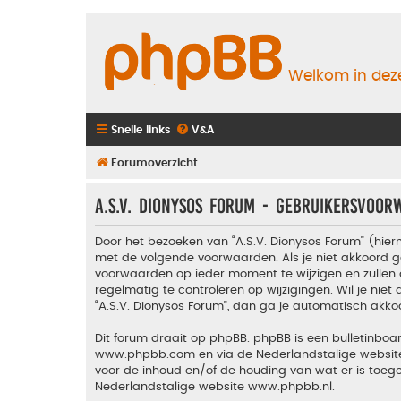
Welkom in deze
Snelle links
V&A
Forumoverzicht
A.S.V. Dionysos Forum - Gebruikersvoo
Door het bezoeken van “A.S.V. Dionysos Forum” (hiern
met de volgende voorwaarden. Als je niet akkoord g
voorwaarden op ieder moment te wijzigen en zullen 
regelmatig te controleren op wijzigingen. Wil je nie
“A.S.V. Dionysos Forum”, dan ga je automatisch akko
Dit forum draait op phpBB. phpBB is een bulletinboar
www.phpbb.com
en via de Nederlandstalige websi
voor de inhoud en/of de houding van wat er is toeg
Nederlandstalige website
www.phpbb.nl
.