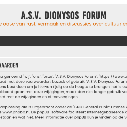
A.S.V. Dionysos Forum
 oase van rust, vermaak en discussies over cultuur 
rwaarden
a genoemd “wij”, “ons”, “onze”, “A.S.V. Dionysos Forum”, “https://www
aat met deze voorwaarden, bezoek of gebruik “A.S.V. Dionysos Forum
ons best doen om je hiervan tijdig op de hoogte te brengen, het is 
t akkoord gaan met deze wijzigingen, maak dan niet langer gebruik van
ord met de wijzigingen en of toevoegingen.
doplossing die is uitgebracht onder de “
GNU General Public License 
te
www.phpbb.nl
. De phpBB-software faciliteert internetgebaseerde d
estaan en wat niet. Meer informatie over phpBB kun je vinden op de