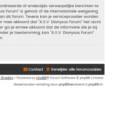
riënteerde of anderzijds verwerpelijke berichten te
sos Forum” is gehost of de internationale wetgeving.
an dit forum. Tevens kan je serviceprovider worden
 mee akkoord dat “A.S.V. Dionysos Forum” het recht
ker ga je ermee akkoord dat de informatie die je bij
nder je toestemming, kan “A.S.V. Dionysos Forum”
n.
Contact
Verwijder alle forumcookies
n Bradley
• Powered by
phpBB
® Forum Software © phpBB Limited
Nederlandse vertaling door
phpBBservice.nl
&
phpBB.nl
.