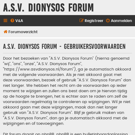
A.S.V. Dionysos Forum
V&A
Registreer
Aanmelden
Forumoverzicht
A.S.V. Dionysos Forum - Gebruikersvoorwaarden
Door het bezoeken van “A.S.V. Dionysos Forum” (hierna genoemd
“wij”, “ons”, “onze”, “A.S.V. Dionysos Forum”,
“https://www.asvdionysos.nl/forum”), ga je automatisch akkoord
met de volgende voorwaarden. Als je niet akkoord gaat met
deze voorwaarden, bezoek of gebruik “A.S.V. Dionysos Forum” dan
niet langer. We hebben het recht om de voorwaarden op ieder
moment te wijzigen en zullen ons best doen om je hiervan tijdig
op de hoogte te brengen, het is echter aan te raden om zelf de
voorwaarden regelmatig te controleren op wijzigingen. Wil je niet
akkoord gaan met deze wijzigingen, maak dan niet langer
gebruik van “A.S.V. Dionysos Forum”. Blijf je gebruik maken van
“A.S.V. Dionysos Forum”, dan ga je automatisch akkoord met de
wijzigingen en of toevoegingen.
Dit forum draait op phpBB. phpBB is een bulletinboardoplossing