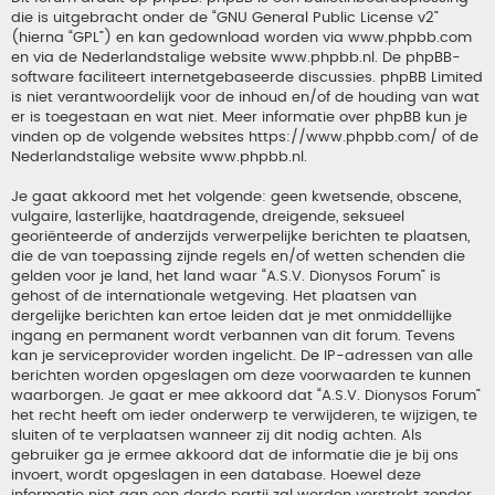
die is uitgebracht onder de “
GNU General Public License v2
”
(hierna “GPL”) en kan gedownload worden via
www.phpbb.com
en via de Nederlandstalige website
www.phpbb.nl
. De phpBB-
software faciliteert internetgebaseerde discussies. phpBB Limited
is niet verantwoordelijk voor de inhoud en/of de houding van wat
er is toegestaan en wat niet. Meer informatie over phpBB kun je
vinden op de volgende websites
https://www.phpbb.com/
of de
Nederlandstalige website
www.phpbb.nl
.
Je gaat akkoord met het volgende: geen kwetsende, obscene,
vulgaire, lasterlijke, haatdragende, dreigende, seksueel
georiënteerde of anderzijds verwerpelijke berichten te plaatsen,
die de van toepassing zijnde regels en/of wetten schenden die
gelden voor je land, het land waar “A.S.V. Dionysos Forum” is
gehost of de internationale wetgeving. Het plaatsen van
dergelijke berichten kan ertoe leiden dat je met onmiddellijke
ingang en permanent wordt verbannen van dit forum. Tevens
kan je serviceprovider worden ingelicht. De IP-adressen van alle
berichten worden opgeslagen om deze voorwaarden te kunnen
waarborgen. Je gaat er mee akkoord dat “A.S.V. Dionysos Forum”
het recht heeft om ieder onderwerp te verwijderen, te wijzigen, te
sluiten of te verplaatsen wanneer zij dit nodig achten. Als
gebruiker ga je ermee akkoord dat de informatie die je bij ons
invoert, wordt opgeslagen in een database. Hoewel deze