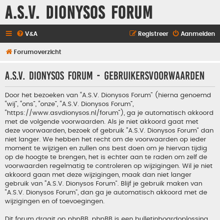
A.S.V. Dionysos Forum
V&A
Registreer
Aanmelden
Forumoverzicht
A.S.V. Dionysos Forum - Gebruikersvoorwaarden
Door het bezoeken van “A.S.V. Dionysos Forum” (hierna genoemd
“wij”, “ons”, “onze”, “A.S.V. Dionysos Forum”,
“https://www.asvdionysos.nl/forum”), ga je automatisch akkoord
met de volgende voorwaarden. Als je niet akkoord gaat met
deze voorwaarden, bezoek of gebruik “A.S.V. Dionysos Forum” dan
niet langer. We hebben het recht om de voorwaarden op ieder
moment te wijzigen en zullen ons best doen om je hiervan tijdig
op de hoogte te brengen, het is echter aan te raden om zelf de
voorwaarden regelmatig te controleren op wijzigingen. Wil je niet
akkoord gaan met deze wijzigingen, maak dan niet langer
gebruik van “A.S.V. Dionysos Forum”. Blijf je gebruik maken van
“A.S.V. Dionysos Forum”, dan ga je automatisch akkoord met de
wijzigingen en of toevoegingen.
Dit forum draait op phpBB. phpBB is een bulletinboardoplossing