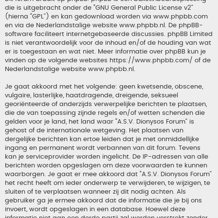
die is uitgebracht onder de “
GNU General Public License v2
”
(hierna “GPL”) en kan gedownload worden via
www.phpbb.com
en via de Nederlandstalige website
www.phpbb.nl
. De phpBB-
software faciliteert internetgebaseerde discussies. phpBB Limited
is niet verantwoordelijk voor de inhoud en/of de houding van wat
er is toegestaan en wat niet. Meer informatie over phpBB kun je
vinden op de volgende websites
https://www.phpbb.com/
of de
Nederlandstalige website
www.phpbb.nl
.
Je gaat akkoord met het volgende: geen kwetsende, obscene,
vulgaire, lasterlijke, haatdragende, dreigende, seksueel
georiënteerde of anderzijds verwerpelijke berichten te plaatsen,
die de van toepassing zijnde regels en/of wetten schenden die
gelden voor je land, het land waar “A.S.V. Dionysos Forum” is
gehost of de internationale wetgeving. Het plaatsen van
dergelijke berichten kan ertoe leiden dat je met onmiddellijke
ingang en permanent wordt verbannen van dit forum. Tevens
kan je serviceprovider worden ingelicht. De IP-adressen van alle
berichten worden opgeslagen om deze voorwaarden te kunnen
waarborgen. Je gaat er mee akkoord dat “A.S.V. Dionysos Forum”
het recht heeft om ieder onderwerp te verwijderen, te wijzigen, te
sluiten of te verplaatsen wanneer zij dit nodig achten. Als
gebruiker ga je ermee akkoord dat de informatie die je bij ons
invoert, wordt opgeslagen in een database. Hoewel deze