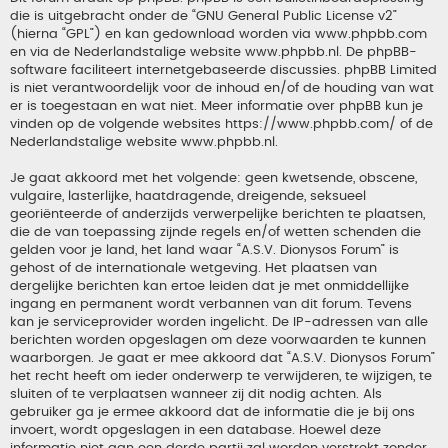
die is uitgebracht onder de “
GNU General Public License v2
”
(hierna “GPL”) en kan gedownload worden via
www.phpbb.com
en via de Nederlandstalige website
www.phpbb.nl
. De phpBB-
software faciliteert internetgebaseerde discussies. phpBB Limited
is niet verantwoordelijk voor de inhoud en/of de houding van wat
er is toegestaan en wat niet. Meer informatie over phpBB kun je
vinden op de volgende websites
https://www.phpbb.com/
of de
Nederlandstalige website
www.phpbb.nl
.
Je gaat akkoord met het volgende: geen kwetsende, obscene,
vulgaire, lasterlijke, haatdragende, dreigende, seksueel
georiënteerde of anderzijds verwerpelijke berichten te plaatsen,
die de van toepassing zijnde regels en/of wetten schenden die
gelden voor je land, het land waar “A.S.V. Dionysos Forum” is
gehost of de internationale wetgeving. Het plaatsen van
dergelijke berichten kan ertoe leiden dat je met onmiddellijke
ingang en permanent wordt verbannen van dit forum. Tevens
kan je serviceprovider worden ingelicht. De IP-adressen van alle
berichten worden opgeslagen om deze voorwaarden te kunnen
waarborgen. Je gaat er mee akkoord dat “A.S.V. Dionysos Forum”
het recht heeft om ieder onderwerp te verwijderen, te wijzigen, te
sluiten of te verplaatsen wanneer zij dit nodig achten. Als
gebruiker ga je ermee akkoord dat de informatie die je bij ons
invoert, wordt opgeslagen in een database. Hoewel deze