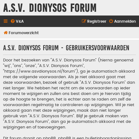
A.S.V. Dionysos Forum
V&A
Registreer
Aanmelden
Forumoverzicht
A.S.V. Dionysos Forum - Gebruikersvoorwaarden
Door het bezoeken van “A.S.V. Dionysos Forum” (hierna genoemd
“wij”, “ons”, “onze”, “A.S.V. Dionysos Forum”,
“https://www.asvdionysos.nl/forum”), ga je automatisch akkoord
met de volgende voorwaarden. Als je niet akkoord gaat met
deze voorwaarden, bezoek of gebruik “A.S.V. Dionysos Forum” dan
niet langer. We hebben het recht om de voorwaarden op ieder
moment te wijzigen en zullen ons best doen om je hiervan tijdig
op de hoogte te brengen, het is echter aan te raden om zelf de
voorwaarden regelmatig te controleren op wijzigingen. Wil je niet
akkoord gaan met deze wijzigingen, maak dan niet langer
gebruik van “A.S.V. Dionysos Forum”. Blijf je gebruik maken van
“A.S.V. Dionysos Forum”, dan ga je automatisch akkoord met de
wijzigingen en of toevoegingen.
Dit forum draait op phpBB. phpBB is een bulletinboardoplossing