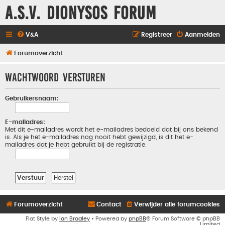
A.S.V. Dionysos Forum
V&A
Registreer
Aanmelden
Forumoverzicht
Wachtwoord versturen
Gebruikersnaam:
E-mailadres:
Met dit e-mailadres wordt het e-mailadres bedoeld dat bij ons bekend
is. Als je het e-mailadres nog nooit hebt gewijzigd, is dit het e-
mailadres dat je hebt gebruikt bij de registratie.
Forumoverzicht
Contact
Verwijder alle forumcookies
Flat Style by
Ian Bradley
• Powered by
phpBB
® Forum Software © phpBB
Limited