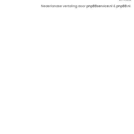
Nederlandse vertaling door
phpBBservice.nl
&
phpBB.nl
.