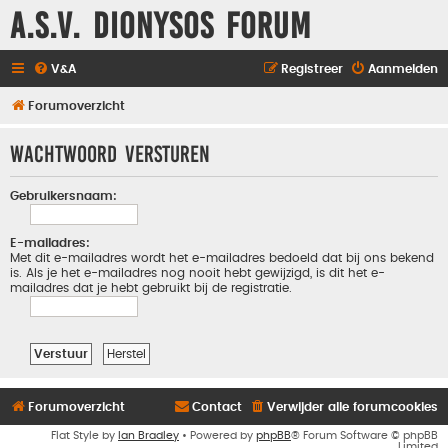
A.S.V. Dionysos Forum
V&A
Registreer
Aanmelden
Forumoverzicht
Wachtwoord versturen
Gebruikersnaam:
E-mailadres:
Met dit e-mailadres wordt het e-mailadres bedoeld dat bij ons bekend
is. Als je het e-mailadres nog nooit hebt gewijzigd, is dit het e-
mailadres dat je hebt gebruikt bij de registratie.
Forumoverzicht
Contact
Verwijder alle forumcookies
Flat Style by
Ian Bradley
• Powered by
phpBB
® Forum Software © phpBB
Limited