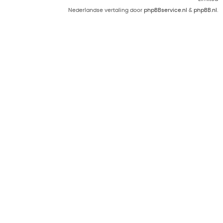
Nederlandse vertaling door
phpBBservice.nl
&
phpBB.nl
.