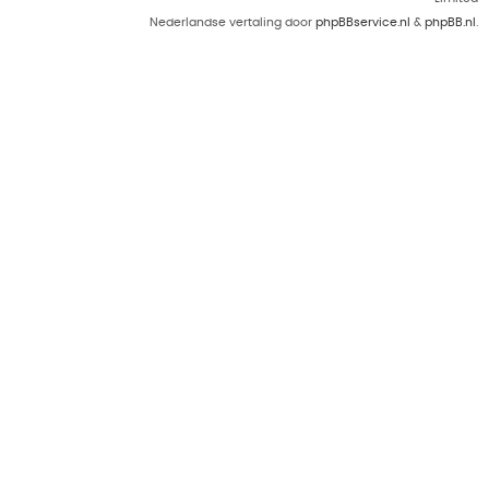
Nederlandse vertaling door
phpBBservice.nl
&
phpBB.nl
.