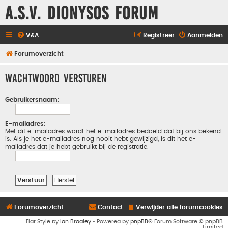
A.S.V. Dionysos Forum
V&A
Registreer
Aanmelden
Forumoverzicht
Wachtwoord versturen
Gebruikersnaam:
E-mailadres:
Met dit e-mailadres wordt het e-mailadres bedoeld dat bij ons bekend
is. Als je het e-mailadres nog nooit hebt gewijzigd, is dit het e-
mailadres dat je hebt gebruikt bij de registratie.
Forumoverzicht
Contact
Verwijder alle forumcookies
Flat Style by
Ian Bradley
• Powered by
phpBB
® Forum Software © phpBB
Limited