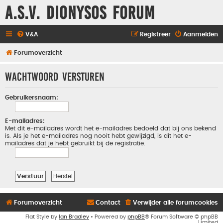
A.S.V. Dionysos Forum
V&A
Registreer
Aanmelden
Forumoverzicht
Wachtwoord versturen
Gebruikersnaam:
E-mailadres:
Met dit e-mailadres wordt het e-mailadres bedoeld dat bij ons bekend
is. Als je het e-mailadres nog nooit hebt gewijzigd, is dit het e-
mailadres dat je hebt gebruikt bij de registratie.
Forumoverzicht
Contact
Verwijder alle forumcookies
Flat Style by
Ian Bradley
• Powered by
phpBB
® Forum Software © phpBB
Limited