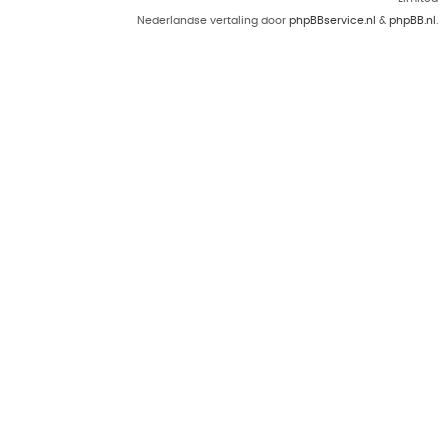
Nederlandse vertaling door
phpBBservice.nl
&
phpBB.nl
.