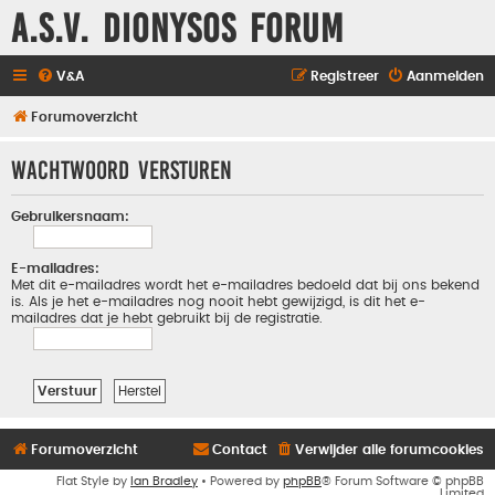
A.S.V. Dionysos Forum
V&A
Registreer
Aanmelden
Forumoverzicht
Wachtwoord versturen
Gebruikersnaam:
E-mailadres:
Met dit e-mailadres wordt het e-mailadres bedoeld dat bij ons bekend
is. Als je het e-mailadres nog nooit hebt gewijzigd, is dit het e-
mailadres dat je hebt gebruikt bij de registratie.
Forumoverzicht
Contact
Verwijder alle forumcookies
Flat Style by
Ian Bradley
• Powered by
phpBB
® Forum Software © phpBB
Limited