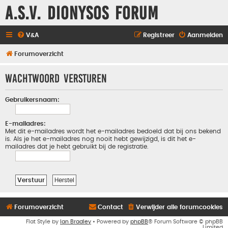
A.S.V. Dionysos Forum
V&A
Registreer
Aanmelden
Forumoverzicht
Wachtwoord versturen
Gebruikersnaam:
E-mailadres:
Met dit e-mailadres wordt het e-mailadres bedoeld dat bij ons bekend
is. Als je het e-mailadres nog nooit hebt gewijzigd, is dit het e-
mailadres dat je hebt gebruikt bij de registratie.
Forumoverzicht
Contact
Verwijder alle forumcookies
Flat Style by
Ian Bradley
• Powered by
phpBB
® Forum Software © phpBB
Limited