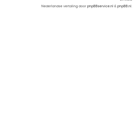
Nederlandse vertaling door
phpBBservice.nl
&
phpBB.nl
.