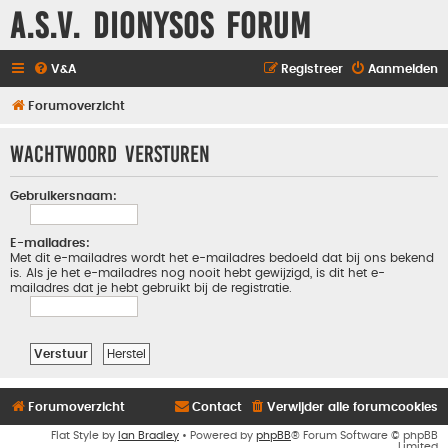
A.S.V. Dionysos Forum
V&A
Registreer
Aanmelden
Forumoverzicht
Wachtwoord versturen
Gebruikersnaam:
E-mailadres:
Met dit e-mailadres wordt het e-mailadres bedoeld dat bij ons bekend
is. Als je het e-mailadres nog nooit hebt gewijzigd, is dit het e-
mailadres dat je hebt gebruikt bij de registratie.
Forumoverzicht
Contact
Verwijder alle forumcookies
Flat Style by
Ian Bradley
• Powered by
phpBB
® Forum Software © phpBB
Limited