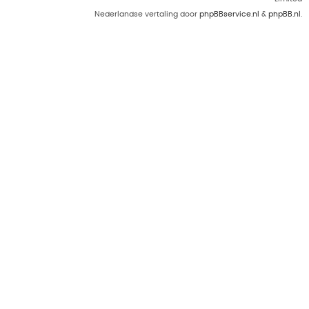
Nederlandse vertaling door
phpBBservice.nl
&
phpBB.nl
.