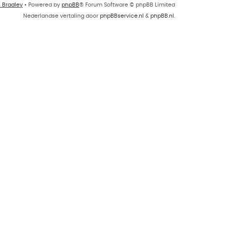
n Bradley
• Powered by
phpBB
® Forum Software © phpBB Limited
Nederlandse vertaling door
phpBBservice.nl
&
phpBB.nl
.