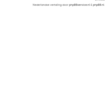
Nederlandse vertaling door
phpBBservice.nl
&
phpBB.nl
.