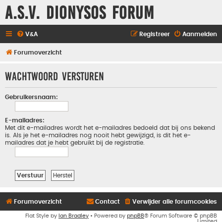
A.S.V. Dionysos Forum
V&A
Registreer
Aanmelden
Forumoverzicht
Wachtwoord versturen
Gebruikersnaam:
E-mailadres:
Met dit e-mailadres wordt het e-mailadres bedoeld dat bij ons bekend
is. Als je het e-mailadres nog nooit hebt gewijzigd, is dit het e-
mailadres dat je hebt gebruikt bij de registratie.
Forumoverzicht
Contact
Verwijder alle forumcookies
Flat Style by
Ian Bradley
• Powered by
phpBB
® Forum Software © phpBB
Limited