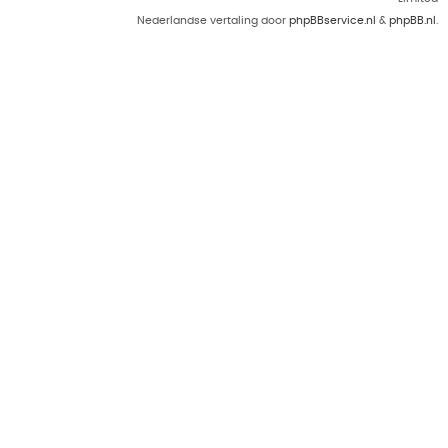
Nederlandse vertaling door
phpBBservice.nl
&
phpBB.nl
.