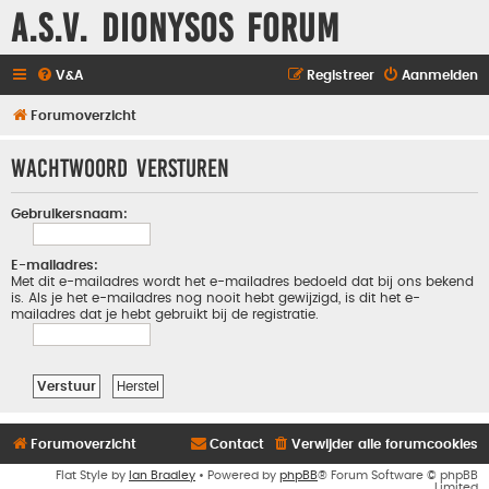
A.S.V. Dionysos Forum
V&A
Registreer
Aanmelden
Forumoverzicht
Wachtwoord versturen
Gebruikersnaam:
E-mailadres:
Met dit e-mailadres wordt het e-mailadres bedoeld dat bij ons bekend
is. Als je het e-mailadres nog nooit hebt gewijzigd, is dit het e-
mailadres dat je hebt gebruikt bij de registratie.
Forumoverzicht
Contact
Verwijder alle forumcookies
Flat Style by
Ian Bradley
• Powered by
phpBB
® Forum Software © phpBB
Limited