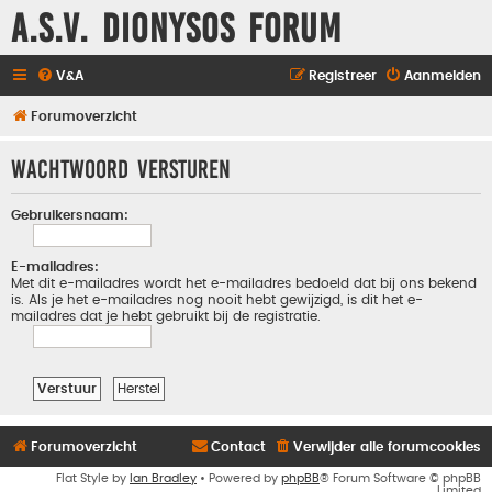
A.S.V. Dionysos Forum
V&A
Registreer
Aanmelden
Forumoverzicht
Wachtwoord versturen
Gebruikersnaam:
E-mailadres:
Met dit e-mailadres wordt het e-mailadres bedoeld dat bij ons bekend
is. Als je het e-mailadres nog nooit hebt gewijzigd, is dit het e-
mailadres dat je hebt gebruikt bij de registratie.
Forumoverzicht
Contact
Verwijder alle forumcookies
Flat Style by
Ian Bradley
• Powered by
phpBB
® Forum Software © phpBB
Limited