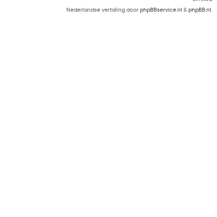
Nederlandse vertaling door
phpBBservice.nl
&
phpBB.nl
.