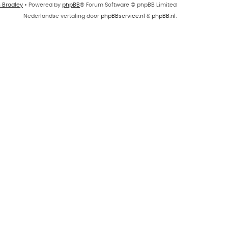
n Bradley
• Powered by
phpBB
® Forum Software © phpBB Limited
Nederlandse vertaling door
phpBBservice.nl
&
phpBB.nl
.