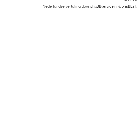
Nederlandse vertaling door
phpBBservice.nl
&
phpBB.nl
.