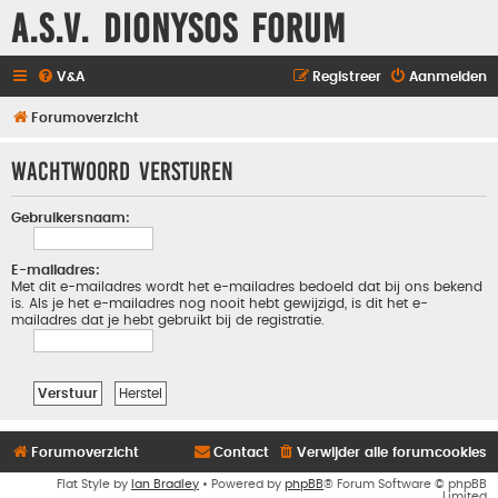
A.S.V. Dionysos Forum
V&A
Registreer
Aanmelden
Forumoverzicht
Wachtwoord versturen
Gebruikersnaam:
E-mailadres:
Met dit e-mailadres wordt het e-mailadres bedoeld dat bij ons bekend
is. Als je het e-mailadres nog nooit hebt gewijzigd, is dit het e-
mailadres dat je hebt gebruikt bij de registratie.
Forumoverzicht
Contact
Verwijder alle forumcookies
Flat Style by
Ian Bradley
• Powered by
phpBB
® Forum Software © phpBB
Limited