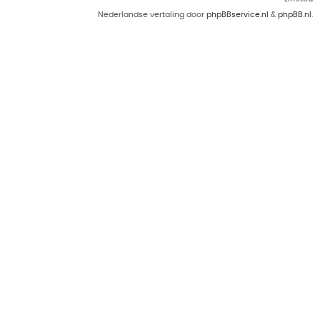
Nederlandse vertaling door
phpBBservice.nl
&
phpBB.nl
.