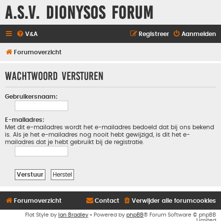
A.S.V. Dionysos Forum
V&A
Registreer
Aanmelden
Forumoverzicht
Wachtwoord versturen
Gebruikersnaam:
E-mailadres:
Met dit e-mailadres wordt het e-mailadres bedoeld dat bij ons bekend
is. Als je het e-mailadres nog nooit hebt gewijzigd, is dit het e-
mailadres dat je hebt gebruikt bij de registratie.
Forumoverzicht
Contact
Verwijder alle forumcookies
Flat Style by
Ian Bradley
• Powered by
phpBB
® Forum Software © phpBB
Limited