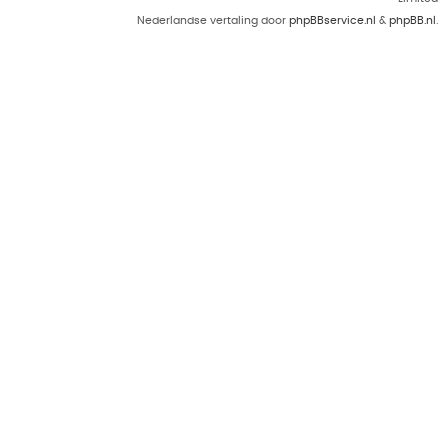
Nederlandse vertaling door
phpBBservice.nl
&
phpBB.nl
.