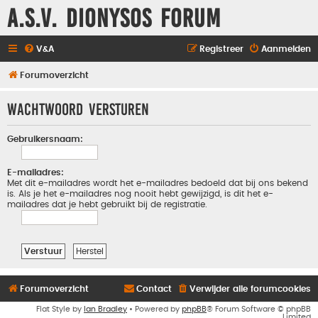
A.S.V. Dionysos Forum
V&A
Registreer
Aanmelden
Forumoverzicht
Wachtwoord versturen
Gebruikersnaam:
E-mailadres:
Met dit e-mailadres wordt het e-mailadres bedoeld dat bij ons bekend
is. Als je het e-mailadres nog nooit hebt gewijzigd, is dit het e-
mailadres dat je hebt gebruikt bij de registratie.
Forumoverzicht
Contact
Verwijder alle forumcookies
Flat Style by
Ian Bradley
• Powered by
phpBB
® Forum Software © phpBB
Limited