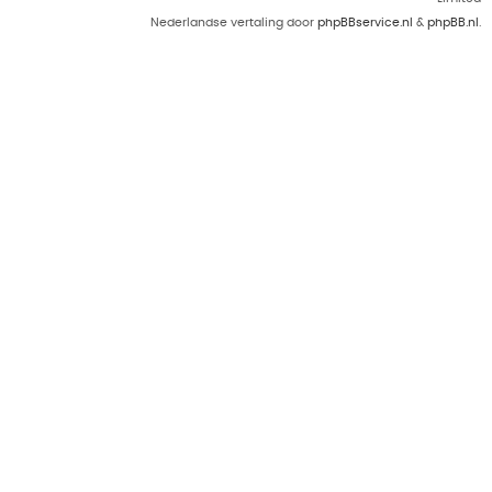
Nederlandse vertaling door
phpBBservice.nl
&
phpBB.nl
.