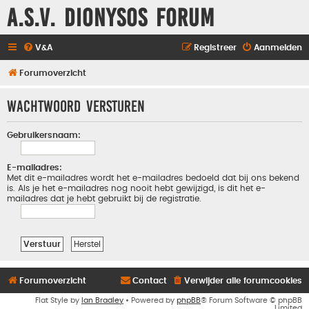
A.S.V. Dionysos Forum
V&A
Registreer
Aanmelden
Forumoverzicht
Wachtwoord versturen
Gebruikersnaam:
E-mailadres:
Met dit e-mailadres wordt het e-mailadres bedoeld dat bij ons bekend
is. Als je het e-mailadres nog nooit hebt gewijzigd, is dit het e-
mailadres dat je hebt gebruikt bij de registratie.
Forumoverzicht
Contact
Verwijder alle forumcookies
Flat Style by
Ian Bradley
• Powered by
phpBB
® Forum Software © phpBB
Limited