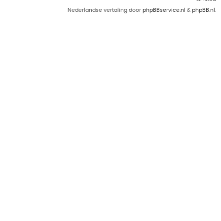
Nederlandse vertaling door
phpBBservice.nl
&
phpBB.nl
.