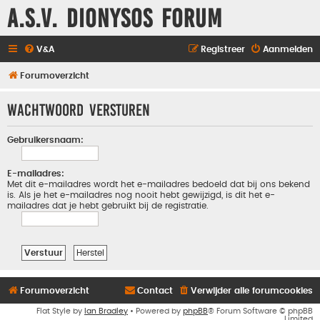
A.S.V. Dionysos Forum
V&A
Registreer
Aanmelden
Forumoverzicht
Wachtwoord versturen
Gebruikersnaam:
E-mailadres:
Met dit e-mailadres wordt het e-mailadres bedoeld dat bij ons bekend
is. Als je het e-mailadres nog nooit hebt gewijzigd, is dit het e-
mailadres dat je hebt gebruikt bij de registratie.
Forumoverzicht
Contact
Verwijder alle forumcookies
Flat Style by
Ian Bradley
• Powered by
phpBB
® Forum Software © phpBB
Limited