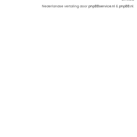
Nederlandse vertaling door
phpBBservice.nl
&
phpBB.nl
.