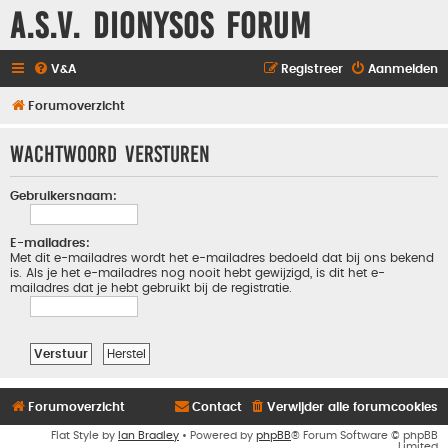
A.S.V. Dionysos Forum
V&A
Registreer
Aanmelden
Forumoverzicht
Wachtwoord versturen
Gebruikersnaam:
E-mailadres:
Met dit e-mailadres wordt het e-mailadres bedoeld dat bij ons bekend
is. Als je het e-mailadres nog nooit hebt gewijzigd, is dit het e-
mailadres dat je hebt gebruikt bij de registratie.
Forumoverzicht
Contact
Verwijder alle forumcookies
Flat Style by
Ian Bradley
• Powered by
phpBB
® Forum Software © phpBB
Limited