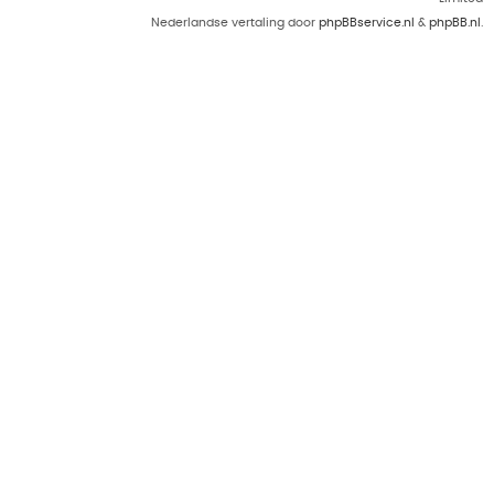
Nederlandse vertaling door
phpBBservice.nl
&
phpBB.nl
.