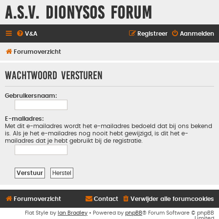
A.S.V. Dionysos Forum
V&A
Registreer
Aanmelden
Forumoverzicht
Wachtwoord versturen
Gebruikersnaam:
E-mailadres:
Met dit e-mailadres wordt het e-mailadres bedoeld dat bij ons bekend
is. Als je het e-mailadres nog nooit hebt gewijzigd, is dit het e-
mailadres dat je hebt gebruikt bij de registratie.
Forumoverzicht
Contact
Verwijder alle forumcookies
Flat Style by
Ian Bradley
• Powered by
phpBB
® Forum Software © phpBB
Limited