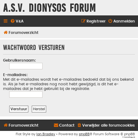
A.S.V. Dionysos Forum
V&A
Registreer
Aanmelden
Forumoverzicht
Wachtwoord versturen
Gebruikersnaam:
E-mailadres:
Met dit e-mailadres wordt het e-mailadres bedoeld dat bij ons bekend
is. Als je het e-mailadres nog nooit hebt gewijzigd, is dit het e-
mailadres dat je hebt gebruikt bij de registratie.
Forumoverzicht
Contact
Verwijder alle forumcookies
Flat Style by
Ian Bradley
• Powered by
phpBB
® Forum Software © phpBB
Limited