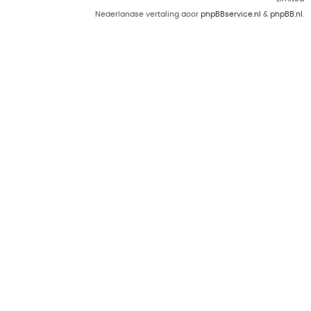
Nederlandse vertaling door
phpBBservice.nl
&
phpBB.nl
.