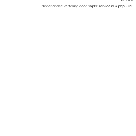
Nederlandse vertaling door
phpBBservice.nl
&
phpBB.nl
.