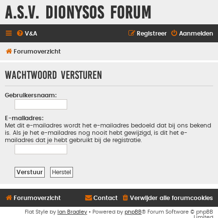
A.S.V. Dionysos Forum
V&A
Registreer
Aanmelden
Forumoverzicht
Wachtwoord versturen
Gebruikersnaam:
E-mailadres:
Met dit e-mailadres wordt het e-mailadres bedoeld dat bij ons bekend
is. Als je het e-mailadres nog nooit hebt gewijzigd, is dit het e-
mailadres dat je hebt gebruikt bij de registratie.
Forumoverzicht
Contact
Verwijder alle forumcookies
Flat Style by
Ian Bradley
• Powered by
phpBB
® Forum Software © phpBB
Limited