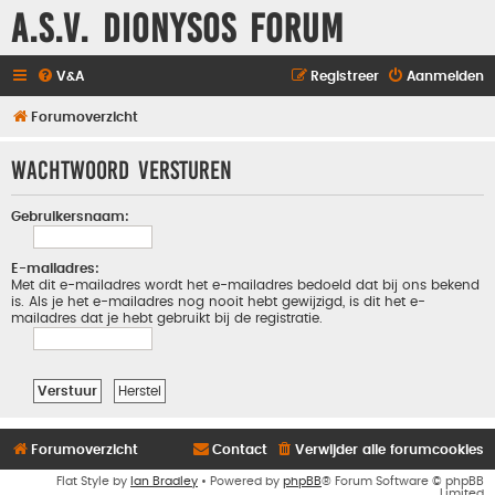
A.S.V. Dionysos Forum
V&A
Registreer
Aanmelden
Forumoverzicht
Wachtwoord versturen
Gebruikersnaam:
E-mailadres:
Met dit e-mailadres wordt het e-mailadres bedoeld dat bij ons bekend
is. Als je het e-mailadres nog nooit hebt gewijzigd, is dit het e-
mailadres dat je hebt gebruikt bij de registratie.
Forumoverzicht
Contact
Verwijder alle forumcookies
Flat Style by
Ian Bradley
• Powered by
phpBB
® Forum Software © phpBB
Limited