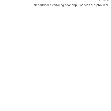
Nederlandse vertaling door
phpBBservice.nl
&
phpBB.nl
.