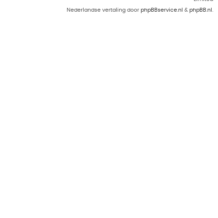
Nederlandse vertaling door
phpBBservice.nl
&
phpBB.nl
.