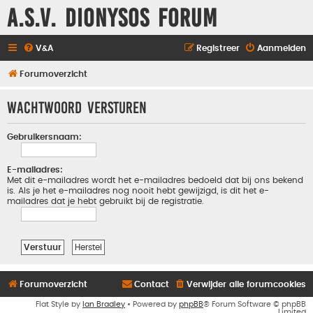
A.S.V. Dionysos Forum
V&A
Registreer
Aanmelden
Forumoverzicht
Wachtwoord versturen
Gebruikersnaam:
E-mailadres:
Met dit e-mailadres wordt het e-mailadres bedoeld dat bij ons bekend
is. Als je het e-mailadres nog nooit hebt gewijzigd, is dit het e-
mailadres dat je hebt gebruikt bij de registratie.
Forumoverzicht
Contact
Verwijder alle forumcookies
Flat Style by
Ian Bradley
• Powered by
phpBB
® Forum Software © phpBB
Limited